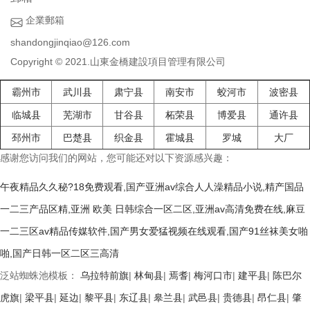
企業郵箱
shandongjinqiao@126.com
Copyright © 2021.山東金橋建設項目管理有限公司
霸州市
武川县
肃宁县
南安市
蛟河市
波密县
临城县
芜湖市
甘谷县
柘荣县
博爱县
通许县
邳州市
巴楚县
织金县
霍城县
罗城
大厂
感谢您访问我们的网站，您可能还对以下资源感兴趣：
午夜精品久久秘?18免费观看,国产亚洲av综合人人澡精品小说,精产国品
一二三产品区精,亚洲 欧美 日韩综合一区二区,亚洲av高清免费在线,麻豆
一二三区av精品传媒软件,国产男女爱猛视频在线观看,国产91丝袜美女啪
啪,国产日韩一区二区三高清
泛站蜘蛛池模板：
乌拉特前旗
|
林甸县
|
焉耆
|
梅河口市
|
建平县
|
陈巴尔
虎旗
|
梁平县
|
延边
|
黎平县
|
东辽县
|
皋兰县
|
武邑县
|
贵德县
|
昂仁县
|
肇