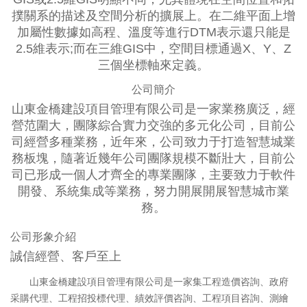
撲關系的描述及空間分析的擴展上。在二維平面上增
加屬性數據如高程、溫度等進行DTM表示還只能是
2.5維表示;而在三維GIS中，空間目標通過X、Y、Z
三個坐標軸來定義。
公司簡介
Previous
山東金橋建設項目管理有限公司是一家業務廣泛，經
營范圍大，團隊綜合實力交強的多元化公司，目前公
司經營多種業務，近年來，公司致力于打造智慧城業
務板塊，隨著近幾年公司團隊規模不斷壯大，目前公
司已形成一個人才齊全的專業團隊，主要致力于軟件
開發、系統集成等業務，努力開展開展智慧城市業
務。
公司形象介紹
誠信經營、客戶至上
山東金橋建設項目管理有限公司是一家集工程造價咨詢、政府
采購代理、工程招投標代理、績效評價咨詢、工程項目咨詢、測繪