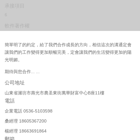
承接項目
6
軟件著作權
簡單明了的約定，給了我們合作成長的方向，相信這次的溝通定會
讓我們的工作變得更加順暢完美，定會讓我們的生活變得更加的陽
光明媚。
期待與您合作... ...
公司地址
山東省濰坊市壽光市農圣東街萬華財富中心B座11樓
電話
企業電話 0536-5103598
桑經理 18605367200
楊經理 18663691864
郵箱